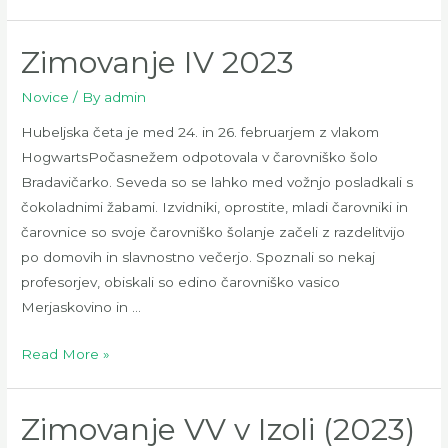
male
šale
Zimovanje IV 2023
-
>
Novice
/ By
admin
projekt
Hubeljska četa je med 24. in 26. februarjem z vlakom
PIVPIV
HogwartsPočasnežem odpotovala v čarovniško šolo
Bradavičarko. Seveda so se lahko med vožnjo posladkali s
čokoladnimi žabami. Izvidniki, oprostite, mladi čarovniki in
čarovnice so svoje čarovniško šolanje začeli z razdelitvijo
po domovih in slavnostno večerjo. Spoznali so nekaj
profesorjev, obiskali so edino čarovniško vasico
Merjaskovino in …
Zimovanje
Read More »
IV
2023
Zimovanje VV v Izoli (2023)