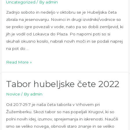
Uncategorized
/ By
admin
Zadnjo soboto in nedeljo v oktobru se je Hubeljska četa
zbrala na jesenovanju. Novinci in drugi izvidniki/vodnice so
se preko igre povezali v vode, nato pa so dobili zemljevid, ki
jih je vodil od Lokavca do Plaza. Po naporni poti so si
skuhali okusno kosilo, nabrali novih moči in se podali naprej
na pot do …
JESENOVANJE
Read More »
IV
Tabor hubeljske čete 2022
Novice
/ By
admin
Od 20.7-29.7 je naša četa taborila v Vrhovem pri
Žužemberku. Skozi tabor so nas popeljali Krugovi, ki so
polni novih idej, izumov, sprejemanja in iskrenosti. Naučili
smo se veliko novega, obnovili staro znanje in se veliko