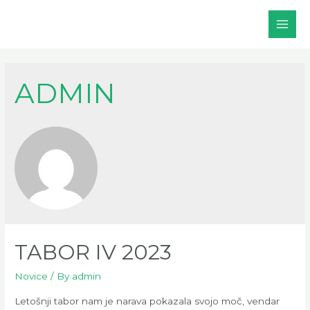
Skip
to
Main
content
Men
ADMIN
TABOR IV 2023
Novice
/ By
admin
Letošnji tabor nam je narava pokazala svojo moč, vendar