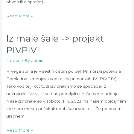
obvestili o sprejetju. …
VPIS
Read More »
K
SKAVTOM
Iz male šale -> projekt
2023/24
PIVPIV
Novice
/ By
admin
Prvega aprila je v šestih četah po celi Primorski potekala
Pomladna izmenjava voditeljev primorskih IV (PIVPIV).
Tako voditelji kot tudi izvidniki smo se spopadali z
neznanimi izzivi, ki so nas popeljali iz naše cone udobja.
Naše izvidnike so v soboto, 1. 4. 2023, na našem običajnem
zbirnem mestu pričakali neobičajni voditelji. Že po prvem
uradnem …
Iz
Read More »