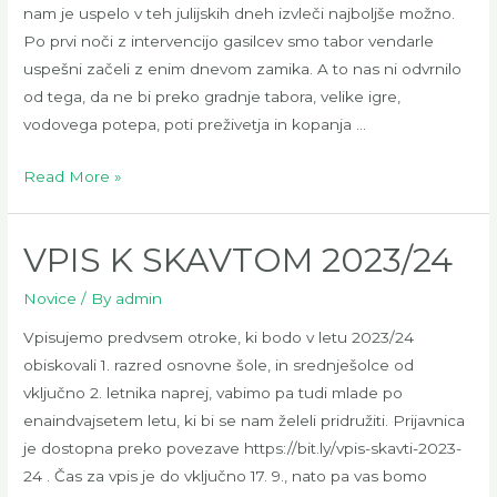
nam je uspelo v teh julijskih dneh izvleči najboljše možno.
Po prvi noči z intervencijo gasilcev smo tabor vendarle
uspešni začeli z enim dnevom zamika. A to nas ni odvrnilo
od tega, da ne bi preko gradnje tabora, velike igre,
vodovega potepa, poti preživetja in kopanja …
TABOR
Read More »
IV
2023
VPIS K SKAVTOM 2023/24
Novice
/ By
admin
Vpisujemo predvsem otroke, ki bodo v letu 2023/24
obiskovali 1. razred osnovne šole, in srednješolce od
vključno 2. letnika naprej, vabimo pa tudi mlade po
enaindvajsetem letu, ki bi se nam želeli pridružiti. Prijavnica
je dostopna preko povezave https://bit.ly/vpis-skavti-2023-
24 . Čas za vpis je do vključno 17. 9., nato pa vas bomo