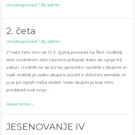
Uncategorized
/ By
admin
2. četa
Uncategorized
/ By
admin
Z našo četo smo se 12.11. zjutraj povzpeli na Škol. Voditelji
smo izvidnikom zelo nazorno prikazali, kako se ognja NE
zakuri. Izvidniki so se po tej uprizoritvi razdelili v skupine in
vsak voditelj je vsako skupino poučil o določeni tematiki, ki
jo je pri ognjih treba vedeti. Vsaki skupini je brat Miro
predstavil tudi svojo …
2.
Read More »
četa
JESENOVANJE IV