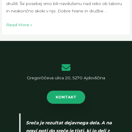
družili. Še posebej smo bili navdušenu nad reko ob taboru
in neskončno skoki v njo. Dobre hrane in družbe …
Tabor
Read More »
hubeljske
čete
2022
Gregorčičeva ulica 20, 5270 Ajdovščina
KONTAKT
Sreča je rezultat dejavnega dela. A na
pravi poti do sreče je tisti, ki jo deli z