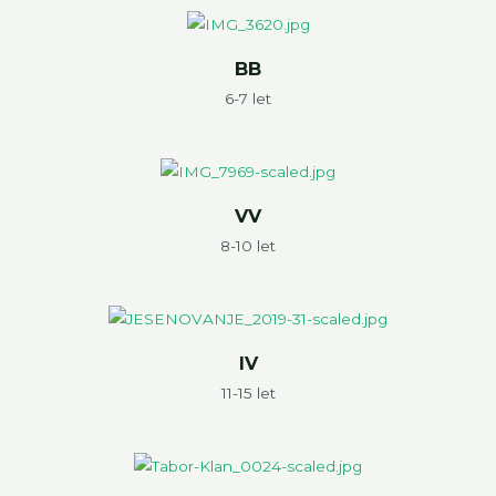
BB
6-7 let
VV
8-10 let
IV
11-15 let