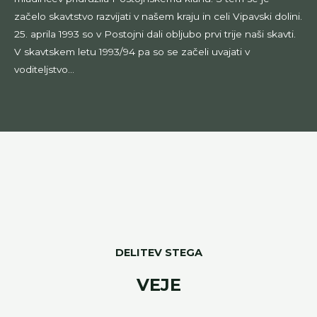
začelo skavtstvo razvijati v našem kraju in celi Vipavski dolini.
25. aprila 1993 so v Postojni dali obljubo prvi trije naši skavti.
V skavtskem letu 1993/94 pa so se začeli uvajati v
voditeljstvo...
DELITEV STEGA
VEJE