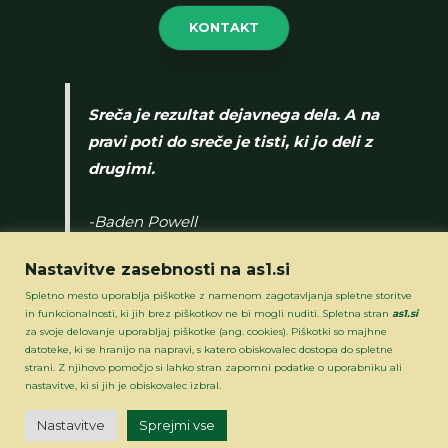
KONTAKT
Sreča je rezultat dejavnega dela. A na
pravi poti do sreče je tisti, ki jo deli z
drugimi.
-Baden Powell
Nastavitve zasebnosti na as1.si
Spletno mesto uporablja piškotke z namenom zagotavljanja spletne storitve
in funkcionalnosti, ki jih brez piškotkov ne bi mogli nuditi. Spletna stran
as1.si
za svoje delovanje uporabljaj piškotke (ang. cookies). Piškotki so majhne
datoteke, ki se hranijo na napravi, s katero obiskovalec dostopa do spletne
strani. Z njihovo pomočjo si lahko stran zapomni podatke o uporabniku ali
Steg Ajdovščina - Šturje 1
nastavitve, ki si jih je obiskovalec izbral.
Izdelava spletne strani: Matjaž Simonič
Nastavitve
Sprejmi vse