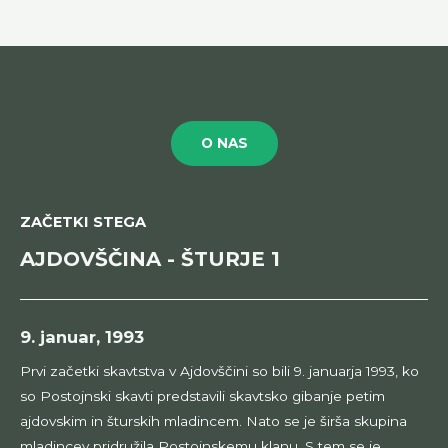
O NAS
ZAČETKI STEGA
AJDOVŠČINA - ŠTURJE 1
9. januar, 1993
Prvi začetki skavtstva v Ajdovščini so bili 9. januarja 1993, ko
so Postojnski skavti predstavili skavtsko gibanje petim
ajdovskim in šturskih mladincem. Nato se je širša skupina
mladincev pridružila Postojnskemu klanu. S tem se je